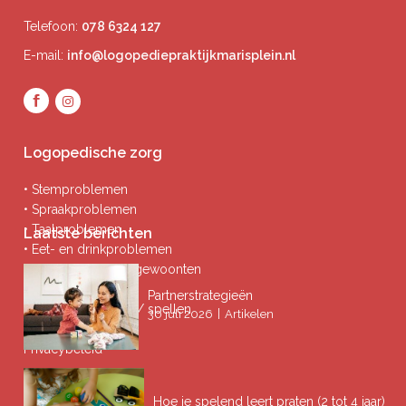
Telefoon:
078 6324 127
E-mail:
info@logopediepraktijkmarisplein.nl
Logopedische zorg
• Stemproblemen
• Spraakproblemen
• Taalproblemen
Laatste berichten
• Eet- en drinkproblemen
• Afwijkende mondgewoonten
• Ademproblemen
Partnerstrategieën
• Problemen lezen / spellen
|
30 juli 2026
Artikelen
Privacybeleid
Hoe je spelend leert praten (2 tot 4 jaar)