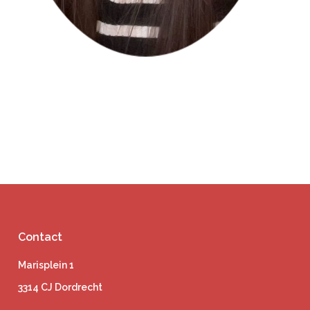
Contact
Marisplein 1
3314 CJ Dordrecht