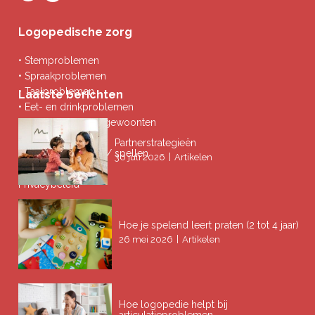
Logopedische zorg
• Stemproblemen
• Spraakproblemen
• Taalproblemen
Laatste berichten
• Eet- en drinkproblemen
• Afwijkende mondgewoonten
• Ademproblemen
Partnerstrategieën
• Problemen lezen / spellen
|
30 juli 2026
Artikelen
Privacybeleid
Hoe je spelend leert praten (2 tot 4 jaar)
|
26 mei 2026
Artikelen
Hoe logopedie helpt bij
articulatieproblemen