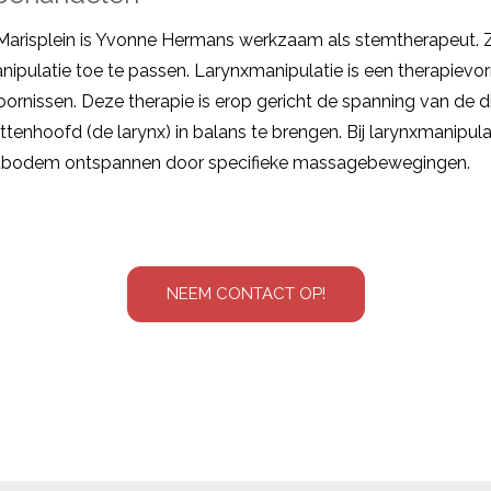
Marisplein is Yvonne Hermans werkzaam als stemtherapeut. Zi
ipulatie toe te passen.
Larynxmanipulatie
is een therapievo
toornissen. Deze therapie is erop gericht de spanning van de d
ttenhoofd (de larynx) in balans te brengen. Bij larynxmanipul
ndbodem ontspannen door specifieke massagebewegingen.
NEEM CONTACT OP!