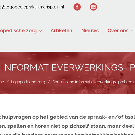
fo@logopediepraktijkmarisplein.nl
opedische zorg
Artikelen
Nieuws
Over ons
 INFORMATIEVERWERKINGS- 
me
/
Logopedische zorg
/
Sensorische informatieverwerkings- problema
 hulpvragen op het gebied van de spraak- en/of taal
n, spellen en horen niet op zichzelf staan, maar dee