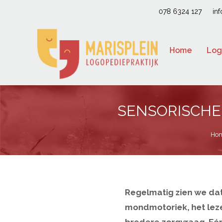
078 6324 127
in
Home
Log
SENSORISCHE
Ho
Regelmatig zien we dat
mondmotoriek, het leze