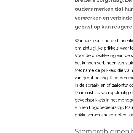
bredere zorgvraag. Eé
ouders merken dat hun
verwerken en verbinden
gepast op kan reagere
Wanneer een kind de binnenkom
om zintuiglijke prikkels waar t
Voor de ontwikkeling van de s
het kunnen verbinden van stuk
Met name de prikkels die via he
van groot belang. Kinderen 
in de spraak- en of taalontwik
Daarnaast zie we regelmatig d
gevoelsprikkels in het mondge
Binnen Logopediepraktijk Mari
prikkelverwerkingsproblemati
Stemproblemen 