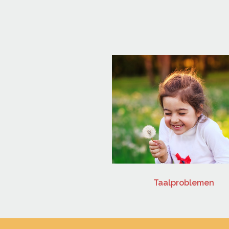
demproblemen
Taalproblemen