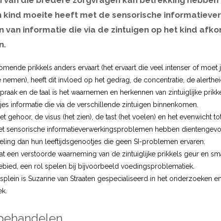
n van die bredere zorgvragen kan betrekking hebben 
 kind moeite heeft met de sensorische informatieve
 van informatie die via de zintuigen op het kind afko
n.
ende prikkels anders ervaart (het ervaart die veel intenser of moet 
e nemen), heeft dit invloed op het gedrag, de concentratie, de alertheid
praak en de taal is het waarnemen en herkennen van zintuiglijke prikk
jes informatie die via de verschillende zintuigen binnenkomen.
t gehoor, de visus (het zien), de tast (het voelen) en het evenwicht tot
met sensorische informatieverwerkingsproblemen hebben dientengev
keling dan hun leeftijdsgenootjes die geen SI-problemen ervaren.
at een verstoorde waarneming van de zintuiglijke prikkels geur en sma
bied, een rol spelen bij bijvoorbeeld voedingsproblematiek.
splein is Suzanne van Straaten gespecialiseerd in het onderzoeken 
ek.
behandelen