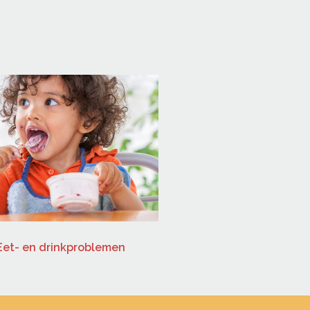
Eet- en drinkproblemen
Problemen lezen / 