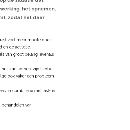
op de situatie dat
rwerking: het opnemen,
mt, zodat het daar
juist veel meer moeite doen
 en de activatie.
els van groot belang, evenals
 het kind komen, zijn hierbij
olge ook vaker een probleem
ak, in combinatie met tast- en
en behandelen van