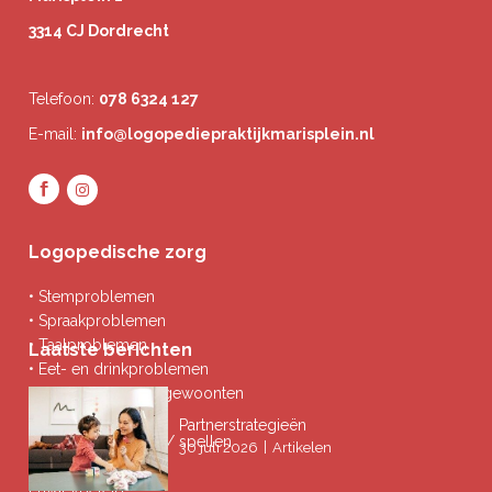
3314 CJ Dordrecht
Telefoon:
078 6324 127
E-mail:
info@logopediepraktijkmarisplein.nl
Logopedische zorg
• Stemproblemen
• Spraakproblemen
• Taalproblemen
Laatste berichten
• Eet- en drinkproblemen
• Afwijkende mondgewoonten
• Ademproblemen
Partnerstrategieën
• Problemen lezen / spellen
|
30 juli 2026
Artikelen
Privacybeleid