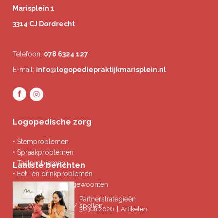
Marisplein 1
3314 CJ Dordrecht
Telefoon:
078 6324 127
E-mail:
info@logopediepraktijkmarisplein.nl
Logopedische zorg
• Stemproblemen
• Spraakproblemen
• Taalproblemen
Laatste berichten
• Eet- en drinkproblemen
• Afwijkende mondgewoonten
• Ademproblemen
Partnerstrategieën
• Problemen lezen / spellen
|
30 juli 2026
Artikelen