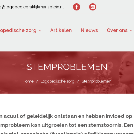
fo@logopediepraktijkmarisplein.nl
opedische zorg
Artikelen
Nieuws
Over ons
STEMPROBLEMEN
Home
/
Logopedische zorg
/
Stemproblemen
acuut of geleidelijk ontstaan en hebben invloed op
mprobleem kan uitgroeien tot een stemstoornis. Een