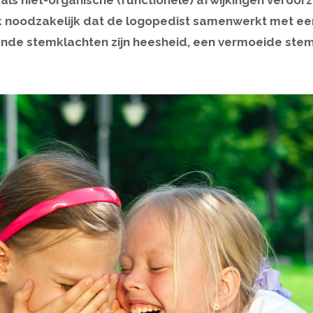
als niet-organische
(functionele)
afwijkingen veroor
aak noodzakelijk dat de logopedist samenwerkt met ee
ende stemklachten zijn heesheid, een vermoeide ste