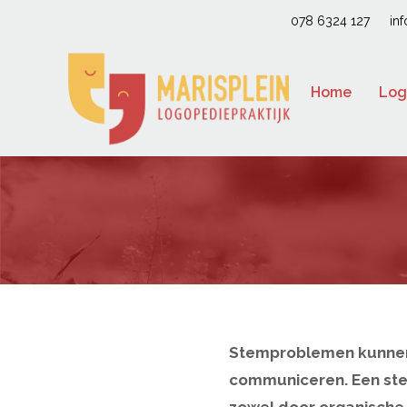
078 6324 127
in
Home
Log
Stemproblemen kunnen 
communiceren. Een ste