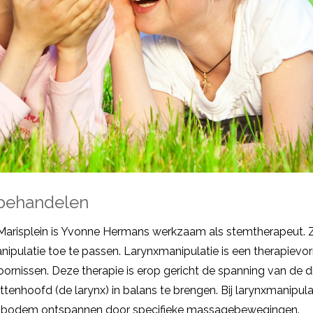
behandelen
Marisplein is Yvonne Hermans werkzaam als stemtherapeut. Zi
ipulatie toe te passen.
Larynxmanipulatie
is een therapievo
toornissen. Deze therapie is erop gericht de spanning van de d
ttenhoofd (de larynx) in balans te brengen. Bij larynxmanipul
ndbodem ontspannen door specifieke massagebewegingen.