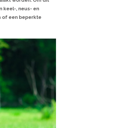
zaakt worden. Om dit
n keel-, neus- en
m of een beperkte