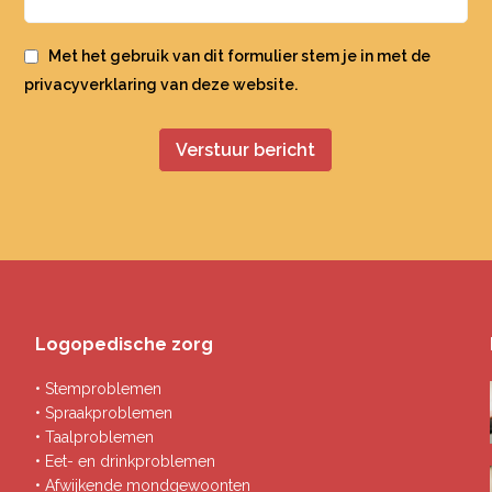
Met het gebruik van dit formulier stem je in met de
privacyverklaring
van deze website.
Logopedische zorg
• Stemproblemen
• Spraakproblemen
• Taalproblemen
• Eet- en drinkproblemen
• Afwijkende mondgewoonten