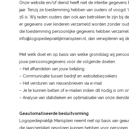
Onze website en/of dienst heeft niet de intentie gegevens
jaar. Tenzij ze toestemming hebben van ouders of voogd.
16 is. Wij raden ouders dan ook aan betrokken te zijn bij d
er gegevens over kinderen verzameld worden zonder ouderl
die toestemming persoonlijke gegevens hebben verzameld
info@logopediepraktijkmarisplein.nl
, dan verwijderen wij d
Met welk doel en op basis van welke grondslag wij perso
jouw persoonsgegevens voor de volgende doelen:
– Het afhandelen van jouw betaling
– Communicatie tussen bedrijf en websitebezoekers
– Het versturen van nieuwsbrieven via e-mail
– Je te kunnen bellen of e-mailen indien dit nodig is om o
– Analyse van statistieken en optimalisatie van onze dienste
Geautomatiseerde besluitvorming
Logopediepraktijk Marisplein neemt niet op basis van gea
die (aanzienlijke) gevolgen kunnen hebben voor personen