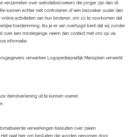
 te verzamelen over websitebezoekers die jonger zijn dan 16
 We kunnen echter niet controleren of een bezoeker ouder dan
e online activiteiten van hun kinderen, om zo te voorkomen dat
ijke toestemming. Als je er van overtuigd bent dat wij zonder
 over een minderjarige, neem dan contact met ons op via
eze informatie.
onsgegevens verwerken Logopediepraktijk Marisplein verwerkt
nze dienstverlening uit te kunnen voeren
n.
utomatiseerde verwerkingen besluiten over zaken
. Het gaat hier om besluiten die worden genomen door