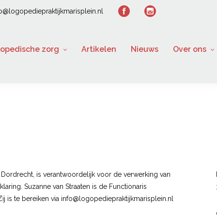
fo@logopediepraktijkmarisplein.nl
opedische zorg
Artikelen
Nieuws
Over ons
n Dordrecht, is verantwoordelijk voor de verwerking van
ring. Suzanne van Straaten is de Functionaris
 is te bereiken via
info@logopediepraktijkmarisplein.nl