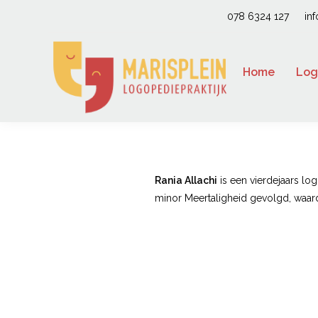
078 6324 127
in
Home
Log
Rania Allachi
is een vierdejaars log
minor Meertaligheid gevolgd, waardo