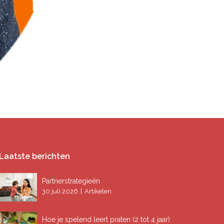
Laatste berichten
Partnerstrategieën
|
30 juli 2026
Artikelen
Hoe je spelend leert praten (2 tot 4 jaar)