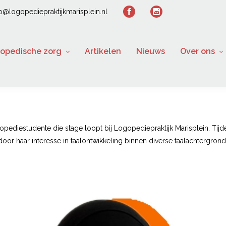
fo@logopediepraktijkmarisplein.nl
opedische zorg
Artikelen
Nieuws
Over ons
opediestudente die stage loopt bij Logopediepraktijk Marisplein. Tijde
or haar interesse in taalontwikkeling binnen diverse taalachtergronde