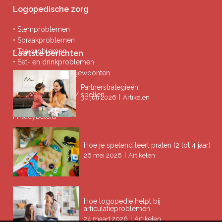
Logopedische zorg
• Stemproblemen
• Spraakproblemen
• Taalproblemen
Laatste berichten
• Eet- en drinkproblemen
• Afwijkende mondgewoonten
• Ademproblemen
Partnerstrategieën
• Problemen lezen / spellen
|
30 juli 2026
Artikelen
Privacybeleid
Hoe je spelend leert praten (2 tot 4 jaar)
|
26 mei 2026
Artikelen
Hoe logopedie helpt bij
articulatieproblemen
|
24 maart 2026
Artikelen