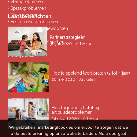
• Stemproblemen
• Spraakproblemen
• Taalproblemen
Laatste berichten
• Eet- en drinkproblemen
• Afwijkende mondgewoonten
• Ademproblemen
Partnerstrategieën
• Problemen lezen / spellen
|
30 juli 2026
Artikelen
Privacybeleid
Hoe je spelend leert praten (2 tot 4 jaar)
|
26 mei 2026
Artikelen
Hoe logopedie helpt bij
articulatieproblemen
|
24 maart 2026
Artikelen
Wij gebruiken (marketing)cookies om ervoor te zorgen dat we
u de beste ervaring op onze website bieden. Als u doorgaat