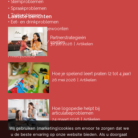
• Stemproblemen
• Spraakproblemen
• Taalproblemen
Laatste berichten
• Eet- en drinkproblemen
• Afwijkende mondgewoonten
• Ademproblemen
Partnerstrategieën
• Problemen lezen / spellen
|
30 juli 2026
Artikelen
Privacybeleid
Hoe je spelend leert praten (2 tot 4 jaar)
|
26 mei 2026
Artikelen
Hoe logopedie helpt bij
articulatieproblemen
|
24 maart 2026
Artikelen
Wij gebruiken (marketing)cookies om ervoor te zorgen dat we
u de beste ervaring op onze website bieden. Als u doorgaat