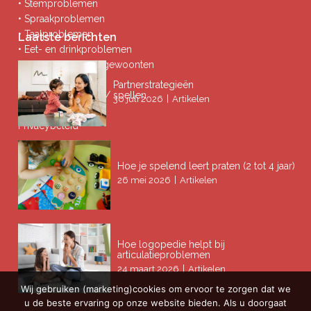
• Stemproblemen
• Spraakproblemen
• Taalproblemen
Laatste berichten
• Eet- en drinkproblemen
• Afwijkende mondgewoonten
• Ademproblemen
Partnerstrategieën
• Problemen lezen / spellen
|
30 juli 2026
Artikelen
Privacybeleid
Hoe je spelend leert praten (2 tot 4 jaar)
|
26 mei 2026
Artikelen
Hoe logopedie helpt bij
articulatieproblemen
|
24 maart 2026
Artikelen
Wij gebruiken (marketing)cookies om ervoor te zorgen dat we
u de beste ervaring op onze website bieden. Als u doorgaat