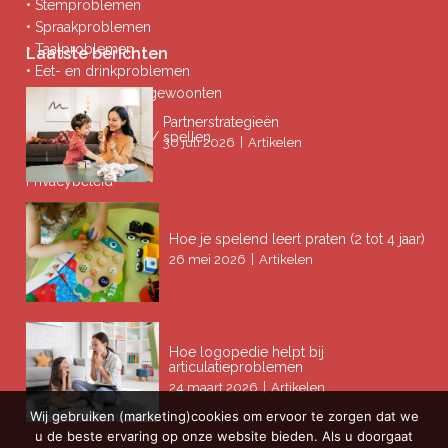
• Stemproblemen
• Spraakproblemen
• Taalproblemen
Laatste berichten
• Eet- en drinkproblemen
• Afwijkende mondgewoonten
• Ademproblemen
Partnerstrategieën
• Problemen lezen / spellen
|
30 juli 2026
Artikelen
Privacybeleid
Hoe je spelend leert praten (2 tot 4 jaar)
|
26 mei 2026
Artikelen
Hoe logopedie helpt bij
articulatieproblemen
|
24 maart 2026
Artikelen
Wij gebruiken (marketing)cookies om ervoor te zorgen dat we
u de beste ervaring op onze website bieden. Als u doorgaat