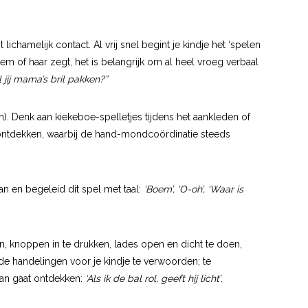
ichamelijk contact. Al vrij snel begint je kindje het ‘spelen
em of haar zegt, het is belangrijk om al heel vroeg verbaal
l jij mama’s bril pakken?”
. Denk aan kiekeboe-spelletjes tijdens het aankleden of
ontdekken, waarbij de hand-mondcoördinatie steeds
an en begeleid dit spel met taal:
‘Boem’, ‘O-oh’, ‘Waar is
, knoppen in te drukken, lades open en dicht te doen,
 de handelingen voor je kindje te verwoorden; te
van gaat ontdekken:
‘Als ik de bal rol, geeft hij licht’
.