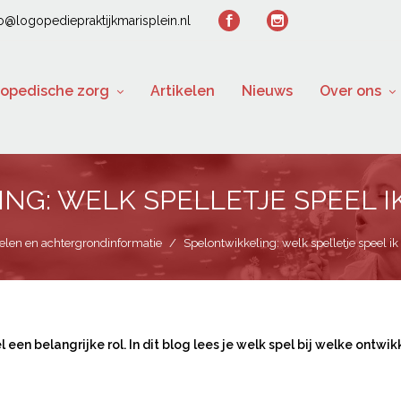
fo@logopediepraktijkmarisplein.nl
opedische zorg
Artikelen
Nieuws
Over ons
NG: WELK SPELLETJE SPEEL IK
kelen en achtergrondinformatie
/
Spelontwikkeling: welk spelletje speel i
 een belangrijke rol. In dit blog lees je welk spel bij welke ontw