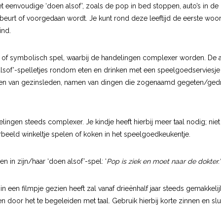
t eenvoudige ‘doen alsof’, zoals de pop in bed stoppen, auto’s in de 
eurt of voorgedaan wordt. Je kunt rond deze leeftijd de eerste woor
ind.
l of symbolisch spel, waarbij de handelingen complexer worden. De a
alsof’-spelletjes rondom eten en drinken met een speelgoedserviesj
 namen van gezinsleden, namen van dingen die zogenaamd gegeten/ge
gen steeds complexer. Je kindje heeft hierbij meer taal nodig; niet
orbeeld winkeltje spelen of koken in het speelgoedkeukentje.
en in zijn/haar ‘doen alsof’-spel: ‘
Pop is ziek en moet naar de dokter.’
in een filmpje gezien heeft zal vanaf drieënhalf jaar steeds gemakkel
 door het te begeleiden met taal. Gebruik hierbij korte zinnen en sluit 