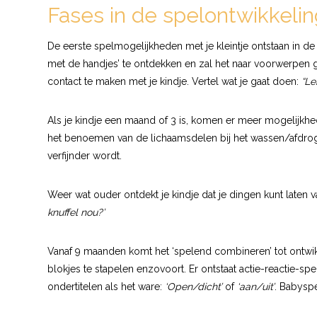
Fases in de spelontwikkelin
De eerste spelmogelijkheden met je kleintje ontstaan in de e
met de handjes’ te ontdekken en zal het naar voorwerpen gaa
contact te maken met je kindje. Vertel wat je gaat doen:
“Le
Als je kindje een maand of 3 is, komen er meer mogelijkh
het benoemen van de lichaamsdelen bij het wassen/afdrog
verfijnder wordt.
Weer wat ouder ontdekt je kindje dat je dingen kunt laten 
knuffel nou?’
Vanaf 9 maanden komt het ‘spelend combineren’ tot ontwik
blokjes te stapelen enzovoort. Er ontstaat actie-reactie-spe
ondertitelen als het ware:
‘Open/dicht’
of
‘aan/uit’
. Babyspe