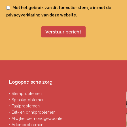
Met het gebruik van dit formulier stem je in met de
privacyverklaring
van deze website.
Logopedische zorg
• Stemproblemen
• Spraakproblemen
• Taalproblemen
• Eet- en drinkproblemen
• Afwijkende mondgewoonten
• Ademproblemen