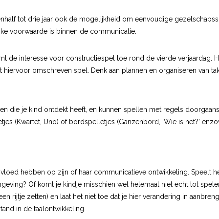
eeënhalf tot drie jaar ook de mogelijkheid om eenvoudige gezelschapss
ijke voorwaarde is binnen de communicatie.
emt de interesse voor constructiespel toe rond de vierde verjaardag
t hiervoor omschreven spel. Denk aan plannen en organiseren van ta
rmen die je kind ontdekt heeft, en kunnen spellen met regels doorg
tjes (Kwartet, Uno) of bordspelletjes (Ganzenbord, ‘Wie is het?’ enzo
vloed hebben op zijn of haar communicatieve ontwikkeling. Speelt het 
ing? Of komt je kindje misschien wel helemaal niet echt tot spelen? G
en rijtje zetten) en laat het niet toe dat je hier verandering in aanb
and in de taalontwikkeling.