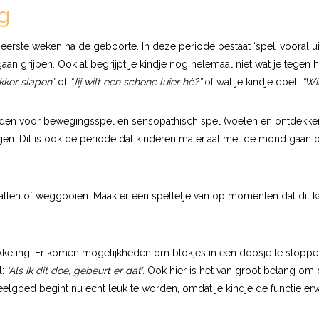
g
erste weken na de geboorte. In deze periode bestaat ‘spel’ vooral uit l
n grijpen. Ook al begrijpt je kindje nog helemaal niet wat je tegen h
kker slapen”
of
“Jij wilt een schone luier hè?”
of wat je kindje doet:
“Wi
eden voor bewegingsspel en sensopathisch spel (voelen en ontdekken)
en. Dit is ook de periode dat kinderen materiaal met de mond gaan 
vallen of weggooien. Maak er een spelletje van op momenten dat dit k
keling. Er komen mogelijkheden om blokjes in een doosje te stoppen
l:
‘Als ik dit doe, gebeurt er dat’
. Ook hier is het van groot belang om
elgoed begint nu echt leuk te worden, omdat je kindje de functie er