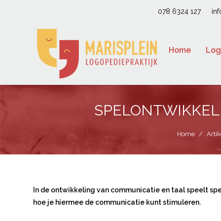
078 6324 127
in
Home
Log
SPELONTWIKKELI
Home
/
Arti
In de ontwikkeling van communicatie en taal speelt spel
hoe je hiermee de communicatie kunt stimuleren.