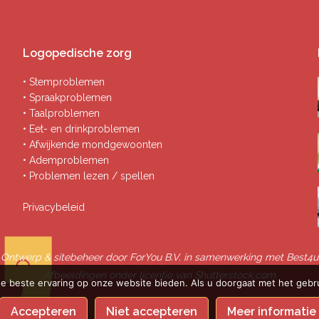
Logopedische zorg
• Stemproblemen
• Spraakproblemen
• Taalproblemen
• Eet- en drinkproblemen
• Afwijkende mondgewoonten
• Ademproblemen
• Problemen lezen / spellen
Privacybeleid
Ontwerp & sitebeheer door
ForYou B.V.
in samenwerking met
Best4u
Afbeeldingen onder licentie van Shutterstock.com
e beste ervaring op onze website bieden. Als u doorgaat met het gebru
Accepteren
Niet accepteren
Meer informatie