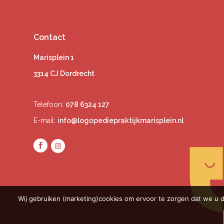
Contact
Marisplein 1
3314 CJ Dordrecht
Telefoon:
078 6324 127
E-mail:
info@logopediepraktijkmarisplein.nl
Wij gebruiken (marketing)cookies om ervoor te zorgen dat we u d