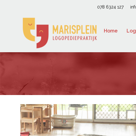
078 6324 127
in
Home
Log