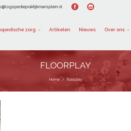
fo@logopediepraktijkmarisplein.nl
opedische zorg
Artikelen
Nieuws
Over ons
FLOORPLAY
Home
/
floorplay