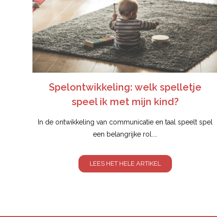
Spelontwikkeling: welk spelletje
speel ik met mijn kind?
In de ontwikkeling van communicatie en taal speelt spel
een belangrijke rol....
LEES HET HELE ARTIKEL