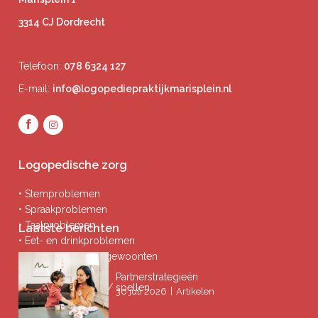
3314 CJ Dordrecht
Telefoon:
078 6324 127
E-mail:
info@logopediepraktijkmarisplein.nl
Logopedische zorg
• Stemproblemen
• Spraakproblemen
• Taalproblemen
Laatste berichten
• Eet- en drinkproblemen
• Afwijkende mondgewoonten
• Ademproblemen
Partnerstrategieën
• Problemen lezen / spellen
|
30 juli 2026
Artikelen