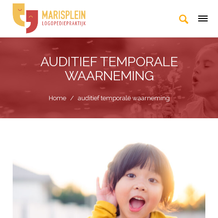
AUDITIEF TEMPORALE
WAARNEMING
Home
/
auditief temporale waarneming