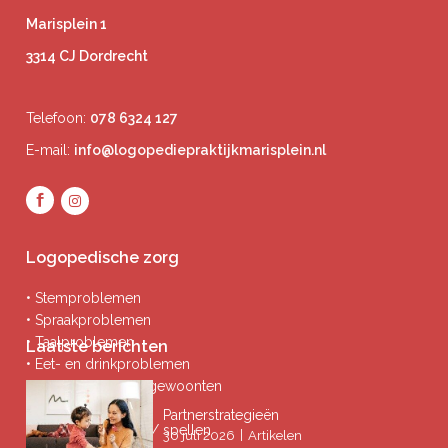
Marisplein 1
3314 CJ Dordrecht
Telefoon:
078 6324 127
E-mail:
info@logopediepraktijkmarisplein.nl
Logopedische zorg
• Stemproblemen
• Spraakproblemen
• Taalproblemen
Laatste berichten
• Eet- en drinkproblemen
• Afwijkende mondgewoonten
• Ademproblemen
Partnerstrategieën
• Problemen lezen / spellen
|
30 juli 2026
Artikelen