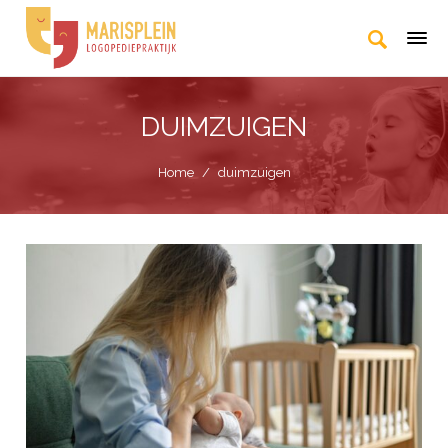
DUIMZUIGEN
Home
/
duimzuigen