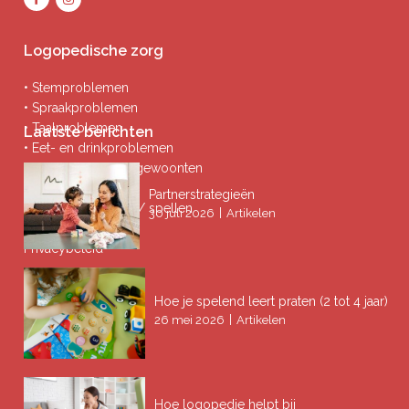
Logopedische zorg
• Stemproblemen
• Spraakproblemen
• Taalproblemen
Laatste berichten
• Eet- en drinkproblemen
• Afwijkende mondgewoonten
• Ademproblemen
Partnerstrategieën
• Problemen lezen / spellen
|
30 juli 2026
Artikelen
Privacybeleid
Hoe je spelend leert praten (2 tot 4 jaar)
|
26 mei 2026
Artikelen
Hoe logopedie helpt bij