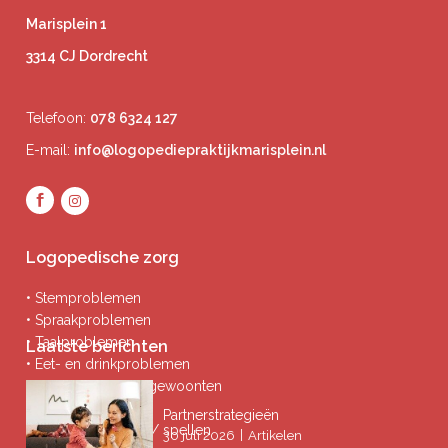
Marisplein 1
3314 CJ Dordrecht
Telefoon:
078 6324 127
E-mail:
info@logopediepraktijkmarisplein.nl
Logopedische zorg
• Stemproblemen
• Spraakproblemen
• Taalproblemen
Laatste berichten
• Eet- en drinkproblemen
• Afwijkende mondgewoonten
• Ademproblemen
Partnerstrategieën
• Problemen lezen / spellen
|
30 juli 2026
Artikelen