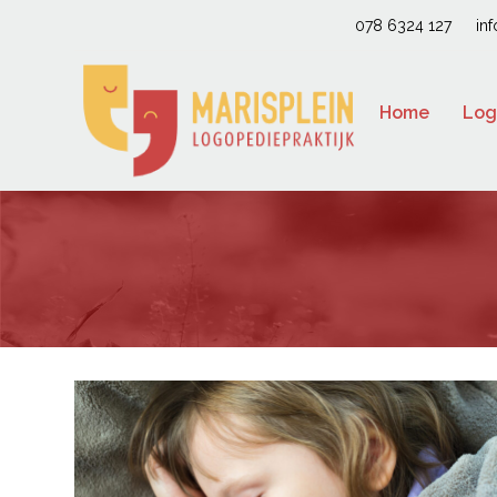
078 6324 127
in
Home
Log