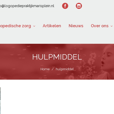
fo@logopediepraktijkmarisplein.nl
opedische zorg
Artikelen
Nieuws
Over ons
HULPMIDDEL
Home
/
hulpmiddel