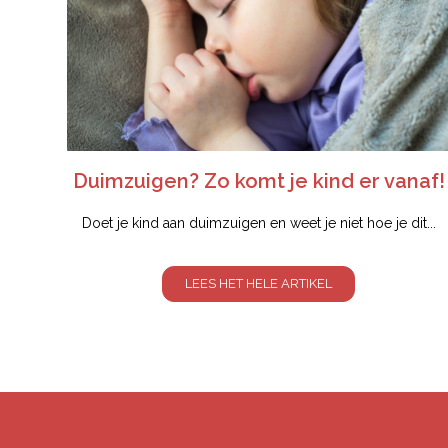
Duimzuigen? Zo komt je kind er vanaf!
Doet je kind aan duimzuigen en weet je niet hoe je dit...
LEES HET HELE ARTIKEL