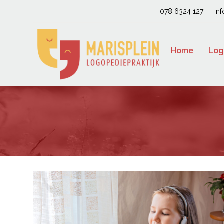
078 6324 127
in
Home
Log