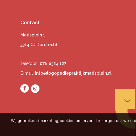
Contact
Marisplein 1
3314 CJ Dordrecht
Telefoon:
078 6324 127
E-mail:
info@logopediepraktijkmarisplein.nl
Wij gebruiken (marketing)cookies om ervoor te zorgen dat we u d