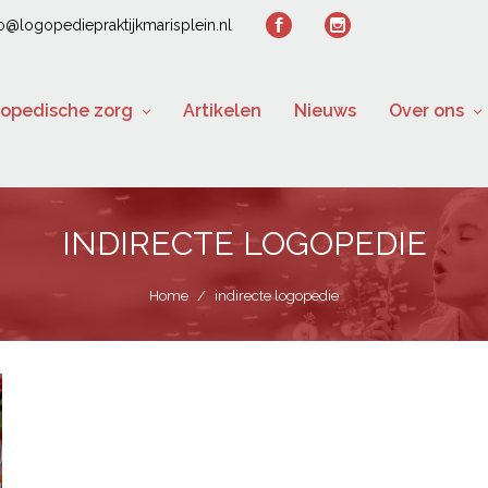
fo@logopediepraktijkmarisplein.nl
opedische zorg
Artikelen
Nieuws
Over ons
INDIRECTE LOGOPEDIE
Home
/
indirecte logopedie