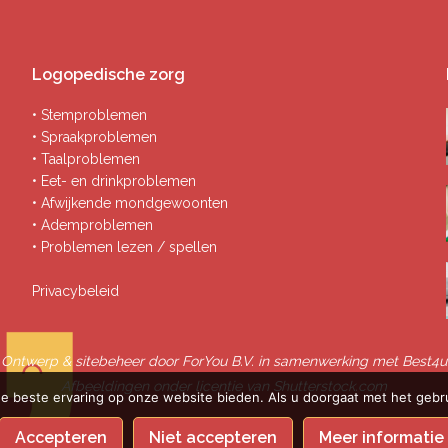
Logopedische zorg
• Stemproblemen
• Spraakproblemen
• Taalproblemen
• Eet- en drinkproblemen
• Afwijkende mondgewoonten
• Ademproblemen
• Problemen lezen / spellen
Privacybeleid
Ontwerp & sitebeheer door
ForYou B.V.
in samenwerking met
Best4u
Afbeeldingen onder licentie van Shutterstock.com
e beste ervaring op onze website bieden. Als u doorgaat met het gebru
Accepteren
Niet accepteren
Meer informatie