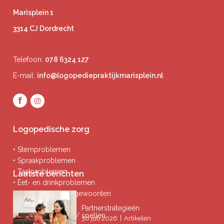
Marisplein 1
3314 CJ Dordrecht
Telefoon:
078 6324 127
E-mail:
info@logopediepraktijkmarisplein.nl
Logopedische zorg
• Stemproblemen
• Spraakproblemen
• Taalproblemen
Laatste berichten
• Eet- en drinkproblemen
• Afwijkende mondgewoonten
• Ademproblemen
Partnerstrategieën
• Problemen lezen / spellen
|
30 juli 2026
Artikelen