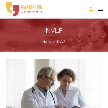
NVLF
Home
/
NVLF