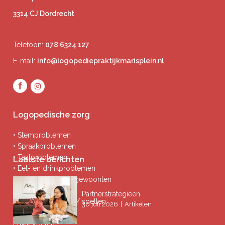
3314 CJ Dordrecht
Telefoon:
078 6324 127
E-mail:
info@logopediepraktijkmarisplein.nl
Logopedische zorg
• Stemproblemen
• Spraakproblemen
• Taalproblemen
Laatste berichten
• Eet- en drinkproblemen
• Afwijkende mondgewoonten
• Ademproblemen
Partnerstrategieën
• Problemen lezen / spellen
|
30 juli 2026
Artikelen
Privacybeleid