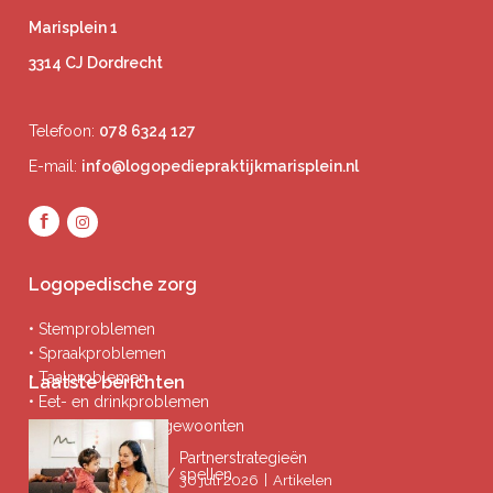
Marisplein 1
3314 CJ Dordrecht
Telefoon:
078 6324 127
E-mail:
info@logopediepraktijkmarisplein.nl
Logopedische zorg
• Stemproblemen
• Spraakproblemen
• Taalproblemen
Laatste berichten
• Eet- en drinkproblemen
• Afwijkende mondgewoonten
• Ademproblemen
Partnerstrategieën
• Problemen lezen / spellen
|
30 juli 2026
Artikelen