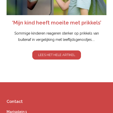
‘Mijn kind heeft moeite met prikkels’
Sommige kinderen reageren sterker op prikkels van
buitenaf in vergelijking met leeftijdsgenootjes....
LEES HET HELE ARTIKEL
Contact
Marisplein 1