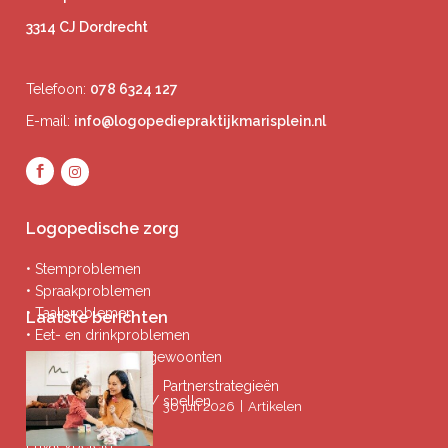
3314 CJ Dordrecht
Telefoon:
078 6324 127
E-mail:
info@logopediepraktijkmarisplein.nl
Logopedische zorg
• Stemproblemen
• Spraakproblemen
• Taalproblemen
Laatste berichten
• Eet- en drinkproblemen
• Afwijkende mondgewoonten
• Ademproblemen
Partnerstrategieën
• Problemen lezen / spellen
|
30 juli 2026
Artikelen
Privacybeleid