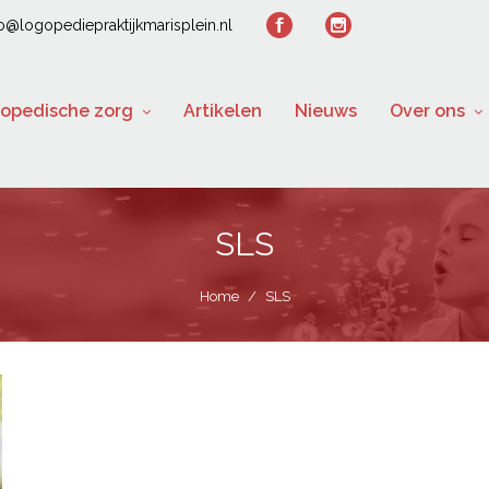
fo@logopediepraktijkmarisplein.nl
opedische zorg
Artikelen
Nieuws
Over ons
SLS
Home
/
SLS