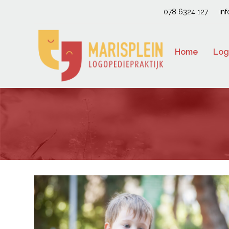
078 6324 127
in
Home
Log