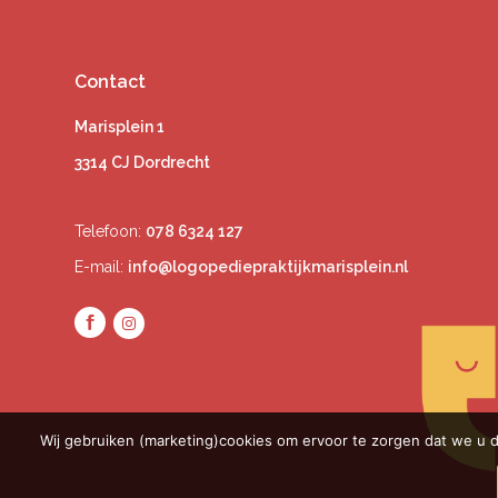
Contact
Marisplein 1
3314 CJ Dordrecht
Telefoon:
078 6324 127
E-mail:
info@logopediepraktijkmarisplein.nl
Wij gebruiken (marketing)cookies om ervoor te zorgen dat we u d