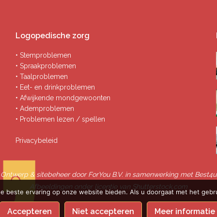
Logopedische zorg
• Stemproblemen
• Spraakproblemen
• Taalproblemen
• Eet- en drinkproblemen
• Afwijkende mondgewoonten
• Ademproblemen
• Problemen lezen / spellen
Privacybeleid
Ontwerp & sitebeheer door
ForYou B.V.
in samenwerking met
Best4u
Afbeeldingen onder licentie van Shutterstock.com
e beste ervaring op onze website bieden. Als u doorgaat met het gebru
Accepteren
Niet accepteren
Meer informatie