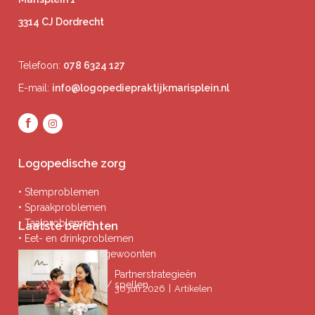
3314 CJ Dordrecht
Telefoon:
078 6324 127
E-mail:
info@logopediepraktijkmarisplein.nl
Logopedische zorg
• Stemproblemen
• Spraakproblemen
• Taalproblemen
Laatste berichten
• Eet- en drinkproblemen
• Afwijkende mondgewoonten
• Ademproblemen
Partnerstrategieën
• Problemen lezen / spellen
|
30 juli 2026
Artikelen