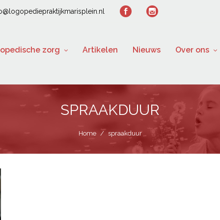
fo@logopediepraktijkmarisplein.nl
opedische zorg
Artikelen
Nieuws
Over ons
SPRAAKDUUR
Home
/
spraakduur