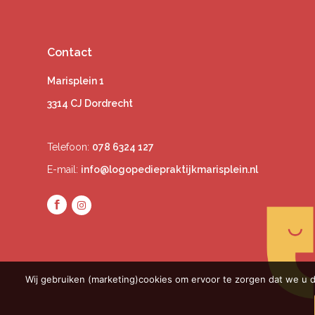
Contact
Marisplein 1
3314 CJ Dordrecht
Telefoon:
078 6324 127
E-mail:
info@logopediepraktijkmarisplein.nl
Wij gebruiken (marketing)cookies om ervoor te zorgen dat we u d