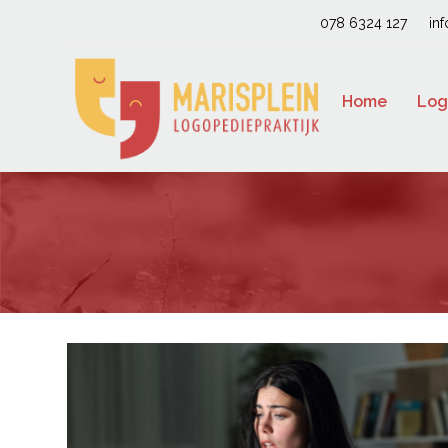
078 6324 127
in
Home
Log