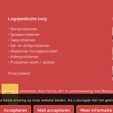
Logopedische zorg
• Stemproblemen
• Spraakproblemen
• Taalproblemen
• Eet- en drinkproblemen
• Afwijkende mondgewoonten
• Ademproblemen
• Problemen lezen / spellen
Privacybeleid
Ontwerp & sitebeheer door
ForYou B.V.
in samenwerking met
Best4u
Afbeeldingen onder licentie van Shutterstock.com
e beste ervaring op onze website bieden. Als u doorgaat met het gebru
Accepteren
Niet accepteren
Meer informatie