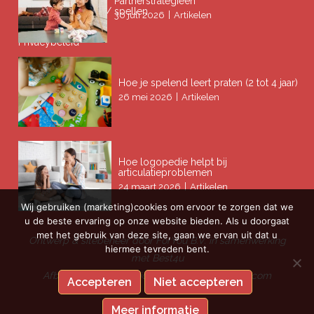
Partnerstrategieën
• Problemen lezen / spellen
|
30 juli 2026
Artikelen
Privacybeleid
Hoe je spelend leert praten (2 tot 4 jaar)
|
26 mei 2026
Artikelen
Hoe logopedie helpt bij
articulatieproblemen
|
24 maart 2026
Artikelen
Wij gebruiken (marketing)cookies om ervoor te zorgen dat we
u de beste ervaring op onze website bieden. Als u doorgaat
met het gebruik van deze site, gaan we ervan uit dat u
Ontwerp & sitebeheer door
ForYou B.V.
in samenwerking
hiermee tevreden bent.
met
Best4u
Afbeeldingen onder licentie van Shutterstock.com
Accepteren
Niet accepteren
Meer informatie