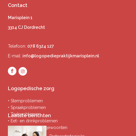
Contact
Marisplein 1
3314 CJ Dordrecht
Telefoon:
078 6324 127
E-mail:
info@logopediepraktijkmarisplein.nl
Logopedische zorg
• Stemproblemen
• Spraakproblemen
• Taalproblemen
Laatste berichten
• Eet- en drinkproblemen
• Afwijkende mondgewoonten
• Ademproblemen