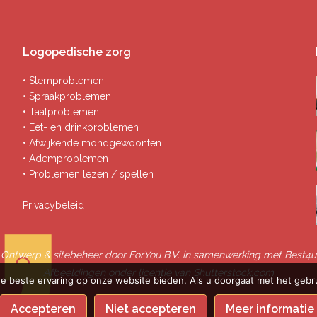
Logopedische zorg
• Stemproblemen
• Spraakproblemen
• Taalproblemen
• Eet- en drinkproblemen
• Afwijkende mondgewoonten
• Ademproblemen
• Problemen lezen / spellen
Privacybeleid
Ontwerp & sitebeheer door
ForYou B.V.
in samenwerking met
Best4u
Afbeeldingen onder licentie van Shutterstock.com
e beste ervaring op onze website bieden. Als u doorgaat met het gebru
Accepteren
Niet accepteren
Meer informatie