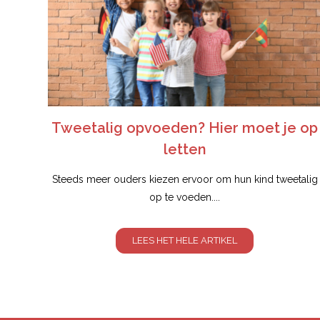
Tweetalig opvoeden? Hier moet je op
letten
Steeds meer ouders kiezen ervoor om hun kind tweetalig
op te voeden....
LEES HET HELE ARTIKEL