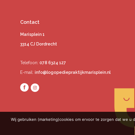
Contact
Marisplein 1
3314 CJ Dordrecht
Telefoon:
078 6324 127
E-mail:
info@logopediepraktijkmarisplein.nl
Wij gebruiken (marketing)cookies om ervoor te zorgen dat we u d