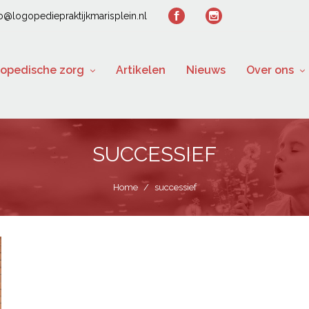
fo@logopediepraktijkmarisplein.nl
opedische zorg
Artikelen
Nieuws
Over ons
SUCCESSIEF
Home
/
successief