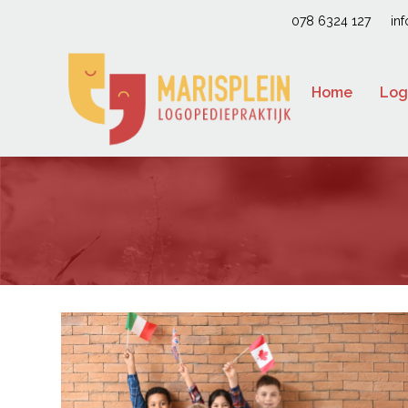
078 6324 127
in
Home
Log