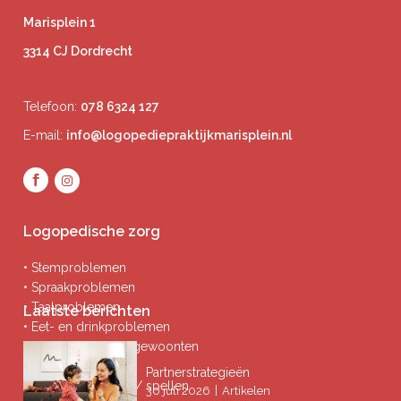
Marisplein 1
3314 CJ Dordrecht
Telefoon:
078 6324 127
E-mail:
info@logopediepraktijkmarisplein.nl
Logopedische zorg
• Stemproblemen
• Spraakproblemen
• Taalproblemen
Laatste berichten
• Eet- en drinkproblemen
• Afwijkende mondgewoonten
• Ademproblemen
Partnerstrategieën
• Problemen lezen / spellen
|
30 juli 2026
Artikelen