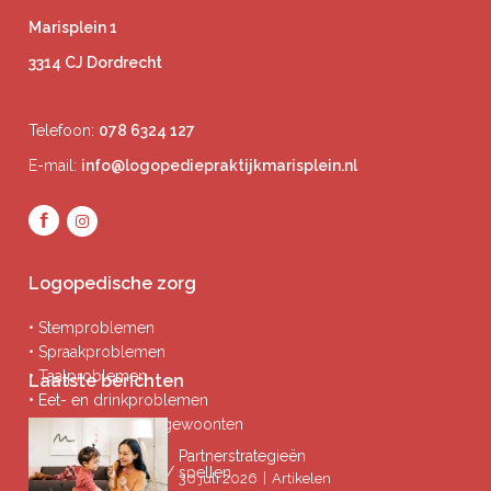
Marisplein 1
3314 CJ Dordrecht
Telefoon:
078 6324 127
E-mail:
info@logopediepraktijkmarisplein.nl
Logopedische zorg
• Stemproblemen
• Spraakproblemen
• Taalproblemen
Laatste berichten
• Eet- en drinkproblemen
• Afwijkende mondgewoonten
• Ademproblemen
Partnerstrategieën
• Problemen lezen / spellen
|
30 juli 2026
Artikelen