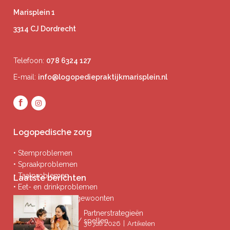
Marisplein 1
3314 CJ Dordrecht
Telefoon:
078 6324 127
E-mail:
info@logopediepraktijkmarisplein.nl
Logopedische zorg
• Stemproblemen
• Spraakproblemen
• Taalproblemen
Laatste berichten
• Eet- en drinkproblemen
• Afwijkende mondgewoonten
• Ademproblemen
Partnerstrategieën
• Problemen lezen / spellen
|
30 juli 2026
Artikelen