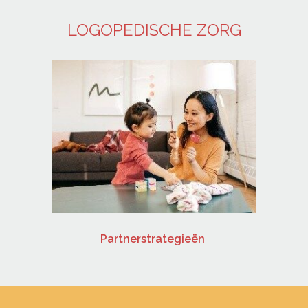
LOGOPEDISCHE ZORG
grijk is
Partnerstrategieën
Hoe je s