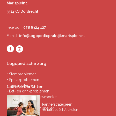
Marisplein 1
3314 CJ Dordrecht
Telefoon:
078 6324 127
E-mail:
info@logopediepraktijkmarisplein.nl
Logopedische zorg
• Stemproblemen
• Spraakproblemen
• Taalproblemen
Laatste berichten
• Eet- en drinkproblemen
• Afwijkende mondgewoonten
• Ademproblemen
Partnerstrategieën
• Problemen lezen / spellen
|
30 juli 2026
Artikelen