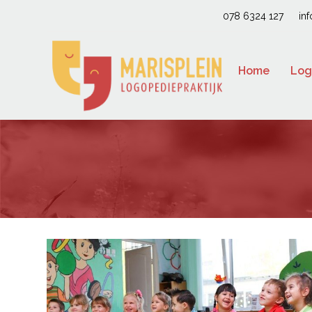
078 6324 127
in
Home
Log