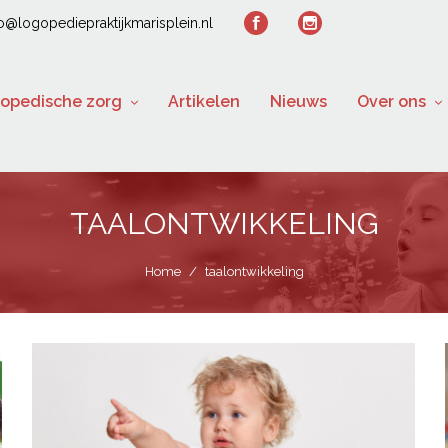
fo@logopediepraktijkmarisplein.nl
opedische zorg
Artikelen
Nieuws
Over ons
TAALONTWIKKELING
Home
/
taalontwikkeling