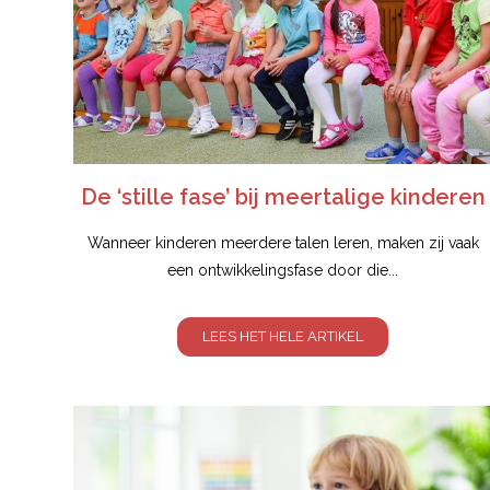
De ‘stille fase’ bij meertalige kinderen
Wanneer kinderen meerdere talen leren, maken zij vaak
een ontwikkelingsfase door die...
LEES HET HELE ARTIKEL