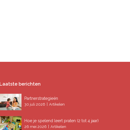
Laatste berichten
Partnerstrategieën
|
30 juli 2026
Artikelen
Hoe je spelend leert praten (2 tot 4 jaar)
|
26 mei 2026
Artikelen