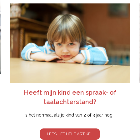
Heeft mijn kind een spraak- of
taalachterstand?
Is het normaal als je kind van 2 of 3 jaar nog...
LEES HET HELE ARTIKEL