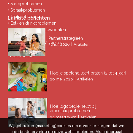
• Stemproblemen
• Spraakproblemen
• Taalproblemen
Laatste berichten
• Eet- en drinkproblemen
• Afwijkende mondgewoonten
• Ademproblemen
Partnerstrategieën
• Problemen lezen / spellen
|
30 juli 2026
Artikelen
Privacybeleid
Hoe je spelend leert praten (2 tot 4 jaar)
|
26 mei 2026
Artikelen
Hoe logopedie helpt bij
articulatieproblemen
|
24 maart 2026
Artikelen
Wij gebruiken (marketing)cookies om ervoor te zorgen dat we
u de beste ervaring op onze website bieden. Als u doorgaat