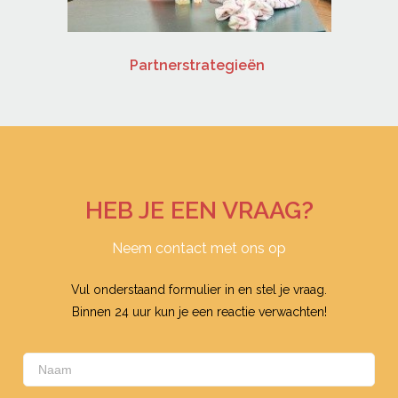
grijk is
Partnerstrategieën
Hoe je s
HEB JE EEN VRAAG?
Neem contact met ons op
Vul onderstaand formulier in en stel je vraag.
Binnen 24 uur kun je een reactie verwachten!