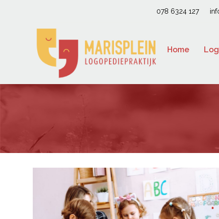
078 6324 127
in
Home
Log