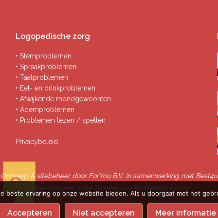
Logopedische zorg
• Stemproblemen
• Spraakproblemen
• Taalproblemen
• Eet- en drinkproblemen
• Afwijkende mondgewoonten
• Ademproblemen
• Problemen lezen / spellen
Privacybeleid
Ontwerp & sitebeheer door
ForYou B.V.
in samenwerking met
Best4u
Afbeeldingen onder licentie van Shutterstock.com
e beste ervaring op onze website bieden. Als u doorgaat met het gebru
Accepteren
Niet accepteren
Meer informatie