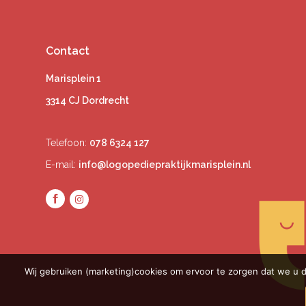
Contact
Marisplein 1
3314 CJ Dordrecht
Telefoon:
078 6324 127
E-mail:
info@logopediepraktijkmarisplein.nl
Wij gebruiken (marketing)cookies om ervoor te zorgen dat we u d