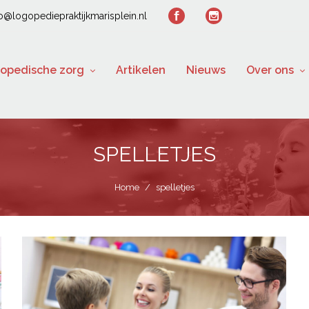
fo@logopediepraktijkmarisplein.nl
opedische zorg
Artikelen
Nieuws
Over ons
SPELLETJES
Home
/
spelletjes