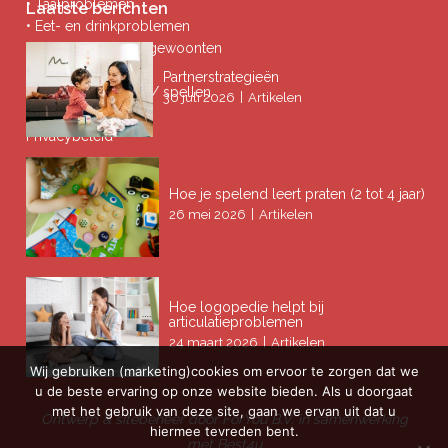
• Taalproblemen
Laatste berichten
• Eet- en drinkproblemen
• Afwijkende mondgewoonten
• Ademproblemen
Partnerstrategieën
• Problemen lezen / spellen
|
30 juli 2026
Artikelen
Privacybeleid
Hoe je spelend leert praten (2 tot 4 jaar)
|
26 mei 2026
Artikelen
Hoe logopedie helpt bij
articulatieproblemen
|
24 maart 2026
Artikelen
Wij gebruiken (marketing)cookies om ervoor te zorgen dat we
u de beste ervaring op onze website bieden. Als u doorgaat
met het gebruik van deze site, gaan we ervan uit dat u
Ontwerp & sitebeheer door
ForYou B.V.
in samenwerking
hiermee tevreden bent.
met
Best4u